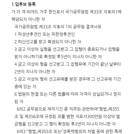
1.
입후보 등록
가.자 격:리야드 거주 한인로서 국가공무원법 제33조 각호의1에
해당되지 아니한 자
국가공무원법 제33조 각호의 1의 공무원 결격사유
1.피성년후견인 또는 피한정후견인
2.파산선고를 받고 복권되지 아니한 자
3.금고 이상의 실형을 선고받고 그 집행이 종료되거나 집행을
받지 아니하기로 확정된 후5년이 지나지 아니한 자
4.금고 이상의 형을 선고받고 그 집행유예 기간이 끝난 날부터
2년이 지나지 아니한 자
5.금고 이상의 형의 선고유예를 받은 경우에 그 선고유예 기간
중에 있는 자
6.법원의 판결 또는 다른 법률에 따라 자격이 상실되거나 정지
된 자
6의2.공무원으로 재직기간 중 직무와 관련하여「형법」제355
조 및 제356조에 규정된 죄를 범한 자로서300만원 이상의 벌
금형을 선고받고 그 형이 확정된 후3년이 지나지 아니한 자
6의3.「형법」제303조 또는「성폭력범죄의 처벌 등에 관한 특례