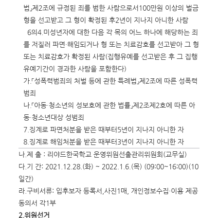
법」제2조에 규정된 죄를 범한 사람으로서100만원 이상의 벌금
형을 선고받고 그 형이 확정된 후2년이 지나지 아니한 사람
6의4.미성년자에 대한 다음 각 목의 어느 하나에 해당하는 죄
를 저질러 파면·해임되거나 형 또는 치료감호를 선고받아 그 형
또는 치료감호가 확정된 사람(집행유예를 선고받은 후 그 집행
유예기간이 경과한 사람을 포함한다)
가.「성폭력범죄의 처벌 등에 관한 특례법」제2조에 따른 성폭력
범죄
나.「아동·청소년의 성보호에 관한 법률」제2조제2호에 따른 아
동·청소년대상 성범죄
7.징계로 파면처분을 받은 때부터5년이 지나지 아니한 자
8.징계로 해임처분을 받은 때부터3년이 지나지 아니한 자
나.제 출 : 리야드한국학교 운영위원선출관리위원회(교무실)
다.기 간: 2021.12.28.(화) ~ 2022.1.6.(목) (09:00~16:00)(10
일간)
라.구비서류: 입후보자 등록서,사진1매, 개인정보수집·이용 제공
동의서 각1부
2.
위원선거