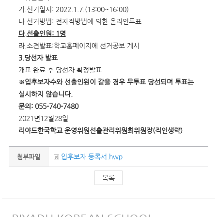
가.선거일시: 2022.1.7.(13:00~16:00)
나.선거방법: 전자적방법에 의한 온라인투표
다
.
선출인원
: 1
명
라.소견발표:학교홈페이지에 선거공보 게시
3.
당선자 발표
개표 완료 후 당선자 확정발표
※입후보자수와 선출인원이 같을 경우 무투표 당선되며 투표는
실시하지 않습니다.
문의: 055-740-7480
2021년12월28일
리야드한국학교 운영위원선출관리위원회위원장
(
직인생략
)
입후보자 등록서.hwp
첨부파일
목록