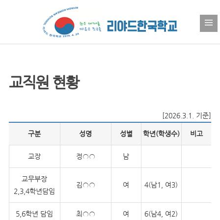
교직원 현황
[2026.3.1. 기준]
구분
성명
성별
학년(학생수)
비고
교장
정○○
남
교무부장
김○○
여
4(남1, 여3)
2,3,4학년담임
5,6학년 담임
최○○
여
6(남4, 여2)