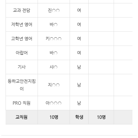
교과 전담
진○○
여
저학년 영어
바○
여
고학년 영어
키○○○
여
아랍어
바○
여
기사
샤○
남
등하교안전지킴
지○○
남
이
PRO 직원
아○○○
남
교직원
10명
학생
10명