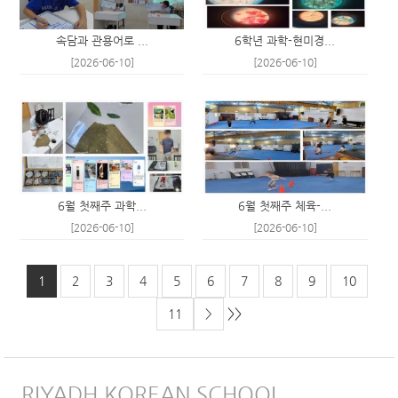
속담과 관용어로 ...
6학년 과학-현미경...
[2026-06-10]
[2026-06-10]
6월 첫째주 과학...
6월 첫째주 체육-...
[2026-06-10]
[2026-06-10]
1
2
3
4
5
6
7
8
9
10
>>
11
>
RIYADH KOREAN SCHOOL