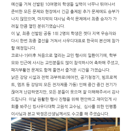
예선을 거쳐 선발된 10여명의 학생들 실력이 너무나 뛰어나서
준비한 모든 문제와 현장에서 긴급 출제된 추가 문제에도 승부가
나지 않았으며, 마지막의 대사님 즉석 문제에서 최종 승자가 가
려질 만큼 열띤 분위기였습니다.
이 날, 최종 선발된 공동 1위 2명의 학생은 젯다 지역 우승자와
다시 한번 최종 결선을 거쳐서 사우디대표로 한국의 본선에 참가
할 예정입니다.
코로나-19이후 처음으로 열리는 교민 행사의 일환이기에, 학부
모와 인근에 사시는 교민분들도 많이 참석하시어 축하해 주셨고,
패자부활전 문제도 함께 풀면서 즐거운 시간을 가졌습니다.
낡은 강당 시설과 전력 과부하로(에어컨, 공기청정기, 빔프로젝
트, 엠프 등 강당의 모든 전자제품 가동) 인해 중간 중간 전기가
끊어져 난감하였지만, 모든 분들이 웃으며 잘 이해해주셔서 감사
드립니다. 이날 원활한 행사 진행을 위해 편안하고 재미있게 사
회를 봐주신 킹사우디대학 고원석 교수님, 심사를 위한 민평통
이사님과 본교 박정은선생님께서도 수고를 해 주셨습니다.