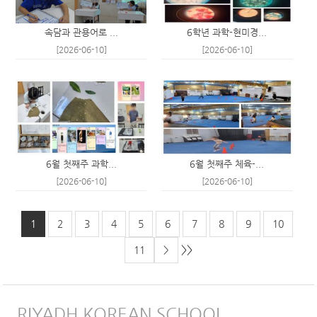
속담과 관용어로 ...
6학년 과학-현미경...
[2026-06-10]
[2026-06-10]
6월 첫째주 과학...
6월 첫째주 체육-...
[2026-06-10]
[2026-06-10]
1
2
3
4
5
6
7
8
9
10
>>
11
>
RIYADH KOREAN SCHOOL