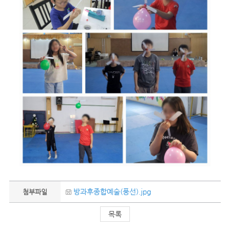
방과후종합예술(풍선).jpg
첨부파일
목록