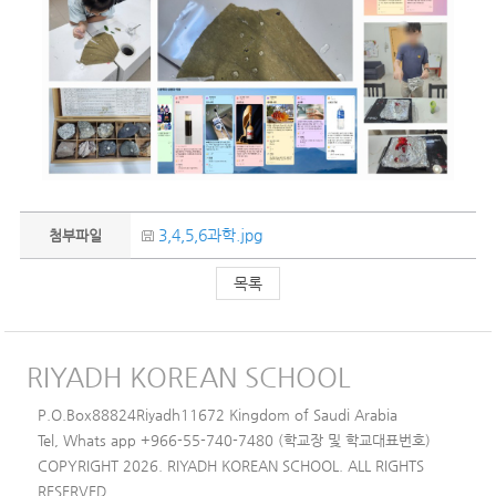
3,4,5,6과학.jpg
첨부파일
목록
RIYADH KOREAN SCHOOL
P.O.Box88824Riyadh11672 Kingdom of Saudi Arabia
Tel, Whats app +966-55-740-7480 (학교장 및 학교대표번호)
COPYRIGHT 2026. RIYADH KOREAN SCHOOL. ALL RIGHTS
RESERVED.